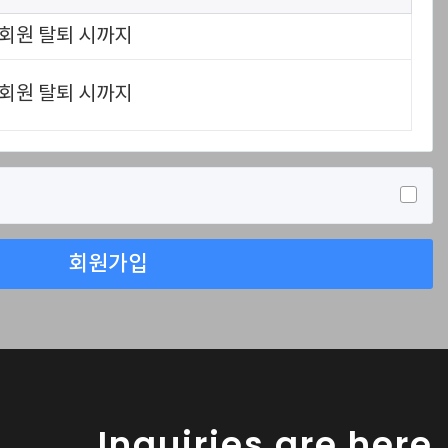
회원 탈퇴 시까지
회원 탈퇴 시까지
회원가입
Inquiries are here