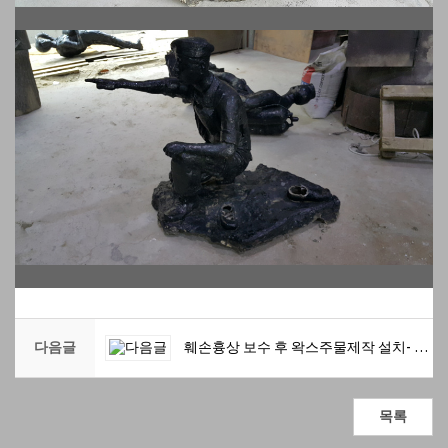
다음글
훼손흉상 보수 후 왁스주물제작 설치- 태광중학교
목록