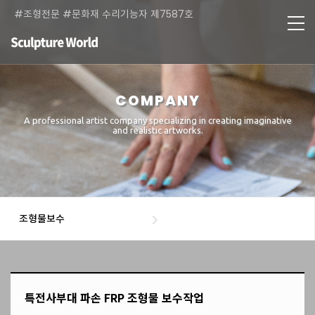
#조형전문 #문화재 수리기능자 제7587호
COMPANY
A professional artist company specializing in creating imaginative
and realistic artworks.
조형물보수
특전사부대 파손 FRP 조형물 보수작업